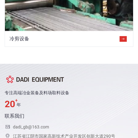
冷剪设备
专注高端冶金装备及料场取料设备
+
20
年
联系我们
dadi_gb@163.com
江苏省江阴市国家高新技术产业开发区创新大道290号